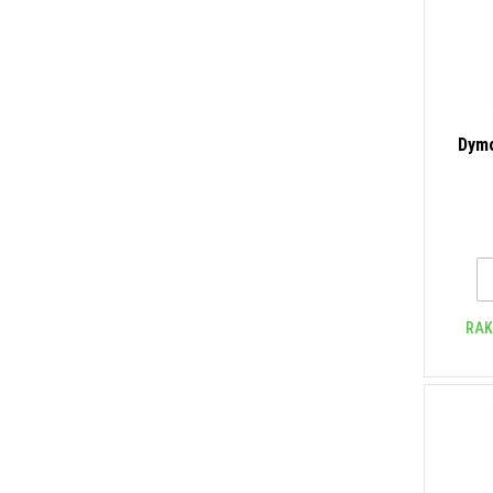
Dymo
nyom
RAK