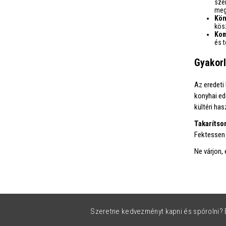
szer
meg
Kön
kös
Kom
és 
Gyakorl
Az eredeti
konyhai ed
kültéri has
Takarítso
Fektessen 
Ne várjon,
Szeretne kedvezményt kapni és spórolni? É