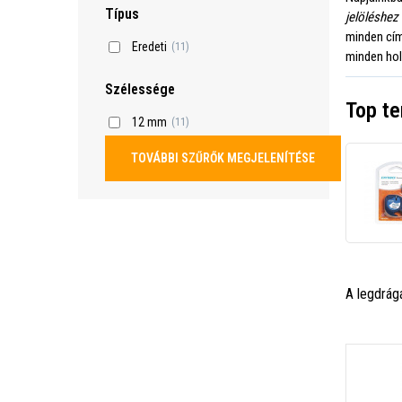
Típus
jelöléshez
minden cím
Eredeti
(11)
minden hol
Szélessége
Top t
12 mm
(11)
TOVÁBBI SZŰRŐK MEGJELENÍTÉSE
A legdrág