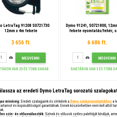
o LetraTag 91208 S0721730
Dymo 91241, S0721800, 12m
12mm x 4m fekete
fekete nyomtatás/fehér, s
tatás/ezüst alapon, femés,
ezüst alapon 3db, eredeti 
eredeti szalag
3 656 ft.
6 686 ft.
db
db
MEGVENNI
MEGVENNI
TÁRON VAN 20 ÉS TÖBB DARAB
RAKTÁRON VAN 5 ÉS TÖBB D
álassza az eredeti Dymo LetraTag sorozatú szalagoka
as minőség:
Eredeti szalagjaink és címkéink a
Dymo címkenyomtatókhoz
a l
ttartamot és kopásállóságot garantálnak. Ennek köszönhetően nem kell attól tar
ak.
les szín- és stílusválaszték:
Színek és stílusok széles palettáját kínáljuk, am