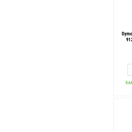
Dymo
91
fek
RA