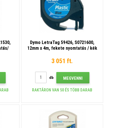
1530,
Dymo LetraTag 59426, S0721600,
atás/
12mm x 4m, fekete nyomtatás / kék
zalag
alapon, eredeti szalag
3 051 ft.
db
MEGVENNI
DARAB
RAKTÁRON VAN 50 ÉS TÖBB DARAB