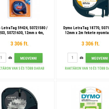
 LetraTag 59424, S0721580 /
Dymo LetraTag 18770, S071
203, S0721630, 12mm x 4m,
12mm x 2m fekete nyomta
ete nyomtatás/piros alapon,
fehér alapon, eredeti vasa
eredeti szalag
szalag
3 306 ft.
3 306 ft.
db
db
MEGVENNI
MEGVENNI
KTÁRON VAN 5 ÉS TÖBB DARAB
RAKTÁRON VAN 10 ÉS TÖBB 