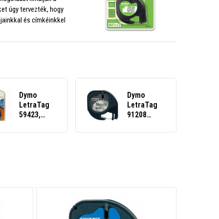
et úgy tervezték, hogy
gjainkkal és címkéinkkel
Dymo
Dymo
LetraTag
LetraTag
59423,
91208
S0721570,
S0721730
12mm x 4m,
12mm x 4m
fekete
fekete
nyomtatás/sárga
nyomtatás/ezüst
alapon,
alapon,
eredeti
femés,
szalag
eredeti
szalag