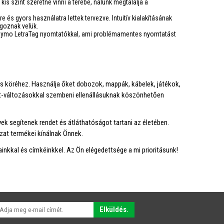
kis színt szeretne vinni a terébe, nálunk megtalálja a
és gyors használatra lettek tervezve. Intuitív kialakításának
goznak velük.
 a Dymo LetraTag nyomtatókkal, ami problémamentes nyomtatást
s köréhez. Használja őket dobozok, mappák, kábelek, játékok,
let-változásokkal szembeni ellenállásuknak köszönhetően
ek segítenek rendet és átláthatóságot tartani az életében.
at termékei kínálnak Önnek.
nkkal és címkéinkkel. Az Ön elégedettsége a mi prioritásunk!
Elküldés.