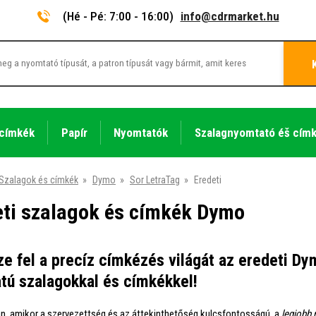
(Hé - Pé: 7:00 - 16:00)
info@cdrmarket.hu
 címkék
Papír
Nyomtatók
Szalagnyomtató éš cím
Szalagok és címkék
»
Dymo
»
Sor LetraTag
»
Eredeti
eti szalagok és címkék Dymo
e fel a precíz címkézés világát az eredeti Dy
tú szalagokkal és címkékkel!
n, amikor a szervezettség és az áttekinthetőség kulcsfontosságú, a
legjobb 