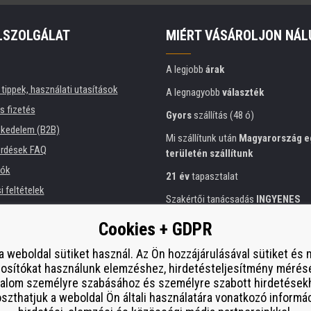
LSZOLGÁLAT
MIÉRT VÁSÁROLJON NÁL
A legjobb
árak
tippek, használati utasítások
A legnagyobb
választék
és fizetés
Gyors
szállítás (48 ó)
kedelem (B2B)
Mi szállítunk után
Magyarország e
érdések FAQ
területén szállítunk
iók
21 év
tapasztalat
 feltételek
Szakértői tanácsadás
INGYENES
ési tájékoztató
Előzékeny hozzáállás
Cookies + GDPR
intézmények számára
Arany
tanúsítvány
Heureka
 bérlése
a weboldal sütiket használ. Az Ön hozzájárulásával sütiket és
osítókat használunk elemzéshez, hirdetésteljesítmény mérés
Biztonságos
on-line fizetés
esítmény
talom személyre szabásához és személyre szabott hirdetések
í od smlouvy
zthatjuk a weboldal Ön általi használatára vonatkozó informá