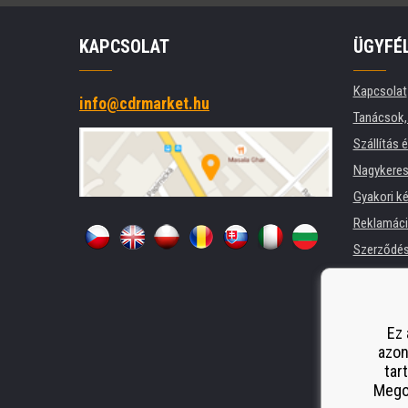
KAPCSOLAT
ÜGYFÉ
Kapcsolat
info@cdrmarket.hu
Tanácsok, 
Szállítás 
Nagykeres
Gyakori k
Reklamác
Szerződési
Adatkezel
Cégek és 
Nyomtatók
Ez 
azon
Pótló telj
tar
Odstoupen
Megos