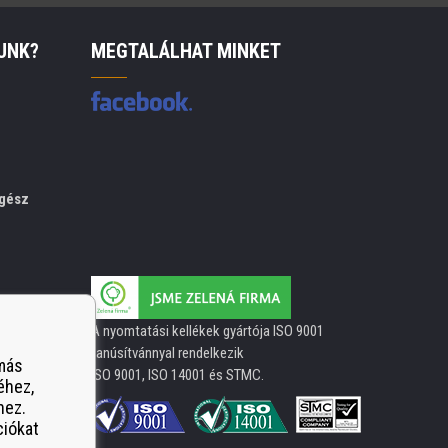
UNK?
MEGTALÁLHAT MINKET
gész
A nyomtatási kellékek gyártója ISO 9001
tanúsítvánnyal rendelkezik
 más
ISO 9001, ISO 14001 és STMC.
éhez,
hez.
ciókat