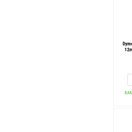
Dymo
12m
fe
RAK