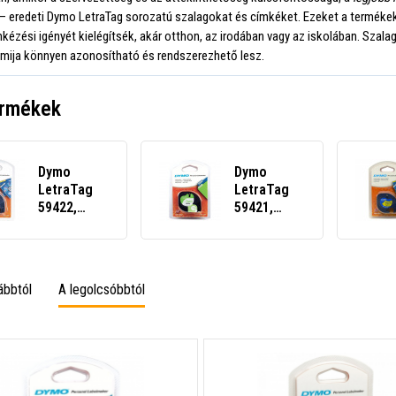
– eredeti Dymo LetraTag sorozatú szalagokat és címkéket. Ezeket a termékek
kézési igényét kielégítsék, akár otthon, az irodában vagy az iskolában. Szala
mija könnyen azonosítható és rendszerezhető lesz.
ermékek
Dymo
Dymo
LetraTag
LetraTag
59422,
59421,
S0721560,
S0721500,
12mm x 4m,
12mm x 4m
fekete
fekete
nyomtatás/fehér
nyomtatás
ábbtól
A legolcsóbbtól
alapon,
/ fehér
eredeti
alapon,
szalag
eredeti
szalag