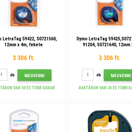
 LetraTag 59422, S0721560,
Dymo LetraTag 59425,S072
12mm x 4m, fekete
91204, S0721640, 12mm 
tatás/fehér alapon, eredeti
m,fekete nyomtatás / z
szalag
alapon,eredeti szalag
3 306 ft.
3 306 ft.
db
db
MEGVENNI
MEGVENNI
TÁRON VAN 50 ÉS TÖBB DARAB
RAKTÁRON VAN 20 ÉS TÖBB 