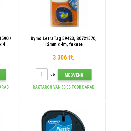
1590 /
Dymo LetraTag 59423, S0721570,
x 4
12mm x 4m, fekete
öld
nyomtatás/sárga alapon, eredeti
szalag
3 306 ft.
db
MEGVENNI
DARAB
RAKTÁRON VAN 50 ÉS TÖBB DARAB