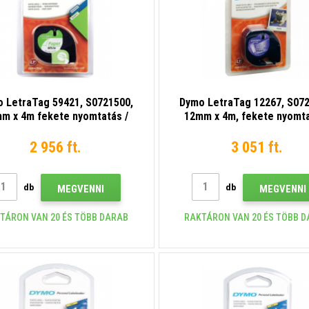
 LetraTag 59421, S0721500,
Dymo LetraTag 12267, S072
m x 4m fekete nyomtatás /
12mm x 4m, fekete nyomt
hér alapon, eredeti szalag
átlátszó alapon, eredeti s
2 956 ft.
3 051 ft.
db
db
MEGVENNI
MEGVENNI
TÁRON VAN 20 ÉS TÖBB DARAB
RAKTÁRON VAN 20 ÉS TÖBB 