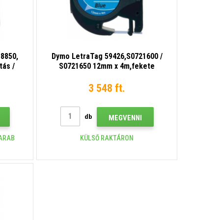
8850,
Dymo LetraTag 59426,S0721600 /
tás /
S0721650 12mm x 4m,fekete
lható
nyomtatás / kék alapon, eredeti
szalag
3 548 ft.
db
MEGVENNI
DARAB
KÜLSŐ RAKTÁRON