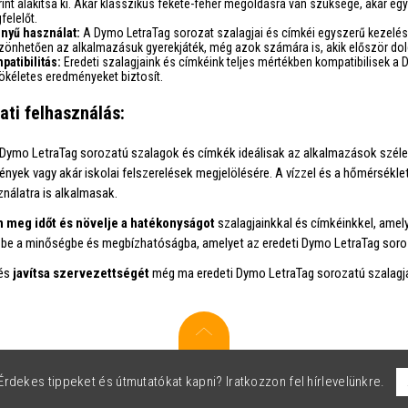
int alakítsa ki. Akár klasszikus fekete-fehér megoldásra van szüksége, akár egy 
felelőt.
nyű használat:
A Dymo LetraTag sorozat szalagjai és címkéi egyszerű kezelésre 
zönhetően az alkalmazásuk gyerekjáték, még azok számára is, akik először dol
patibilitás:
Eredeti szalagjaink és címkéink teljes mértékben kompatibilisek
tökéletes eredményeket biztosít.
ati felhasználás:
 Dymo LetraTag sorozatú szalagok és címkék ideálisak az alkalmazások széle
ények vagy akár iskolai felszerelések megjelölésére. A vízzel és a hőmérsék
ználatra is alkalmasak.
n meg időt és növelje a hatékonyságot
szalagjainkkal és címkéinkkel, amely
be a minőségbe és megbízhatóságba, amelyet az eredeti Dymo LetraTag soroz
 és
javítsa szervezettségét
még ma eredeti Dymo LetraTag sorozatú szalagjai
rdekes tippeket és útmutatókat kapni? Iratkozzon fel hírlevelünkre.