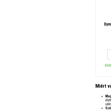
Dym
nyom
RAK
Miért v
Mag
éle
váln
Szé