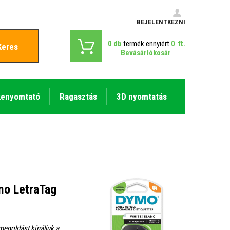
BEJELENTKEZNI
0
db
termék ennyiért
0
ft.
Keres
Bevásárlókosár
kenyomtató
Ragasztás
3D nyomtatás
mo LetraTag
megoldást kínáljuk a