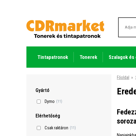
Tintapatronok
Tonerek
Szalagok és
Főoldal
»
Ered
Gyártó
Dymo
(11)
Fedezz
Elérhetőség
soroza
Csak raktáron
(11)
Napjainkba