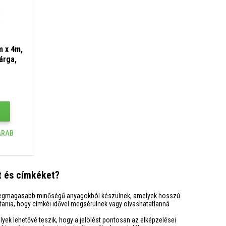
m x 4m,
árga,
szalag
ARAB
t és címkéket?
egmagasabb minőségű anyagokból készülnek, amelyek hosszú
tania, hogy címkéi idővel megsérülnek vagy olvashatatlanná
elyek lehetővé teszik, hogy a jelölést pontosan az elképzelései